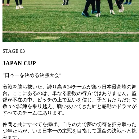
STAGE 03
JAPAN CUP
“
日本一を決める決勝大会
”
激戦を勝ち抜いた、誇り高き24チームが集う日本最高峰の舞
台。ここにあるのは、単なる勝敗の行方ではありません。監
督が不在の中、ピッチの上で互いを信じ、子どもたちだけで
数々の試練を乗り越え、戦い抜いてきた絆と感動のドラマが
すべてのチームにあります。
仲間と共にすべてを捧げ、自らの力で夢の切符を掴み取った
少年たちが、いま日本一の栄冠を目指して運命の決戦へと挑
みます。