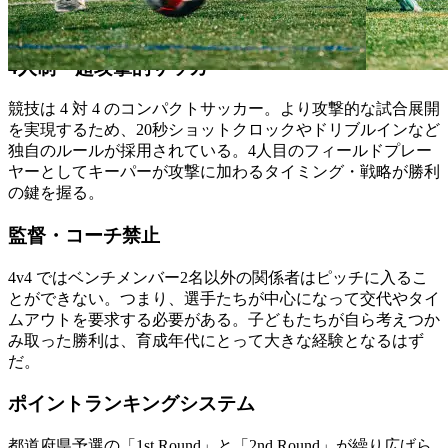
“育成年代向けに開発された4人制の新しいサッカー大会。”
4人制・超攻撃的サッカー
競技は 4 対 4 のコンパクトサッカー。より攻撃的な試合展開
を実現するため、20秒ショットクロックやドリブルインなど
独自のルールが採用されている。4人目のフィールドプレー
ヤーとしてキーパーが攻撃に加わるタイミング・戦略が勝利
の鍵を握る。
監督・コーチ禁止
4v4 ではベンチメンバー2名以外の関係者はピッチに入るこ
とができない。つまり、選手たちが中心になって交代やタイ
ムアウトを要求する必要がある。子どもたちが自ら考えつか
み取った勝利は、育成年代にとって大きな経験となるはず
だ。
ポイントランキングシステム
都道府県予選の「1st Round」と「2nd Round」が繰り広げら