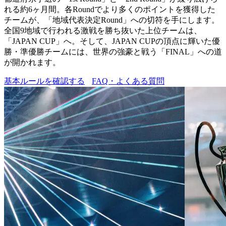
れる約6ヶ月間。各Roundでより多くのポイントを獲得した
チームが、「地域代表決定Round」への切符を手にします。
全国9地域で行われる激戦を勝ち抜いた上位チームは、
「JAPAN CUP」へ。そして、JAPAN CUPの頂点に輝いた優
勝・準優勝チームには、世界の強豪と戦う「FINAL」への道
が開かれます。
基本ルールを確認する
FAQ・よくある質問