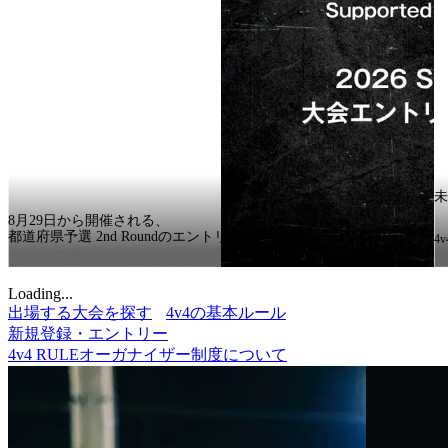
未
8月29日から開催される、
都道府県予選 2nd Roundのエントリー受付中！
4v
Loading...
出場する大会を探す
4v4の基本ルール
新規登録・エントリー
4v4 RULE
オーガナイザー制度について