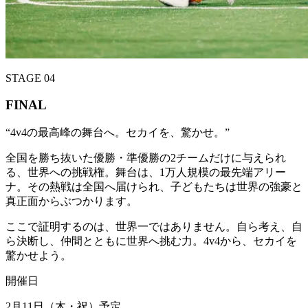
STAGE 04
FINAL
“
4v4の最高峰の舞台へ。セカイを、驚かせ。
”
全国を勝ち抜いた優勝・準優勝の2チームだけに与えられ
る、世界への挑戦権。舞台は、1万人規模の最先端アリー
ナ。その熱戦は全国へ届けられ、子どもたちは世界の強豪と
真正面からぶつかります。
ここで証明するのは、世界一ではありません。自ら考え、自
ら決断し、仲間とともに世界へ挑む力。4v4から、セカイを
驚かせよう。
開催日
2月11日（木・祝）予定