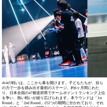
STAGE 01
都道府県予選 Round
“
ポイントを積み上げ、地域の頂点へ駆け上がれ
”
4v4の戦いは、ここから幕を開けます。子どもたちが、自ら
の力で一歩を踏み出す最初のステージ。約6ヶ月間にわた
り、日本全国の47都道府県でチームポイントランキング上位
を争い、熱い戦いが繰り広げられます。本ラウンドは「1st
Round」と「2nd Round」の2つの期間に分かれており、それ